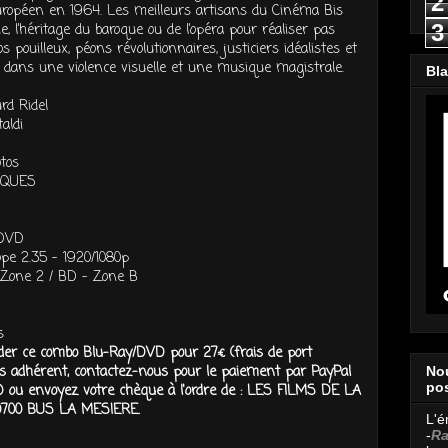
2
péen en 1964. Les meilleurs artisans du Cinéma Bis
3
, l’héritage du baroque ou de l’opéra pour réaliser pas
s pouilleux, péons révolutionnaires, justiciers idéalistes et
nt dans une violence visuelle et une musique magistrale.
Bl
rd Ridel
aldi
tos
IQUES
 DVD
ope 2.35 - 1920/1080p
Zone 2 / BD - Zone B
s
r ce combo Blu-Ray/DVD pour 27€ (frais de port
es adhérent, contactez-nous pour le paiement par PayPal
Nou
pos
 ou envoyez votre chèque à l'ordre de : LES FILMS DE LA
0700 BUS LA MESIERE.
L'é
-
Ra