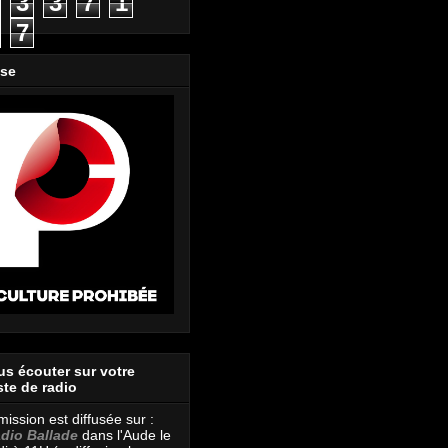
3
3
7
1
7
ase
s écouter sur votre
te de radio
mission est diffusée sur :
dio Ballade
dans l'Aude le