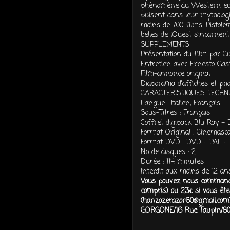
phénomène du Western euro
puisent dans leur mythologie
moins de 700 films. Pistolero
belles de l’Ouest s’incarne
SUPPLEMENTS
Présentation du film par Cu
Entretien avec Ernesto Gast
Film-annonce original
Diaporama d'affiches et pho
CARACTERISTIQUES TECHN
Langue : Italien, Français
Sous-Titres : Français
Coffret digipack Blu Ray +
Format Original : Cinemasc
Format DVD : DVD - PAL - 
Nb de disques : 2
Durée : 114 minutes
Interdit aux moins de 12 an
Vous pouvez nous commande
compris) ou 23€ si vous êt
(hanzozerazor60@gmail.com)
GORGONE/16 Rue Taupin/8