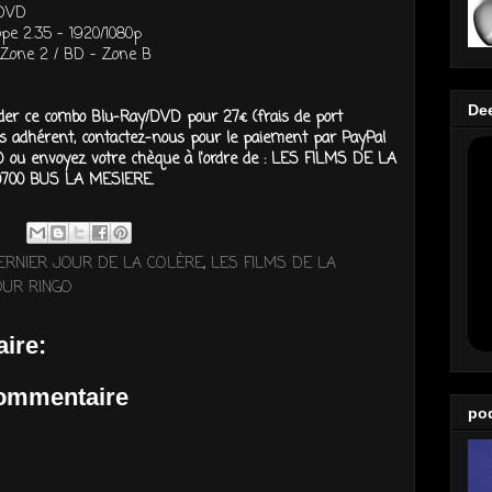
 DVD
ope 2.35 - 1920/1080p
Zone 2 / BD - Zone B
De
r ce combo Blu-Ray/DVD pour 27€ (frais de port
es adhérent, contactez-nous pour le paiement par PayPal
 ou envoyez votre chèque à l'ordre de : LES FILMS DE LA
0700 BUS LA MESIERE.
ERNIER JOUR DE LA COLÈRE
,
LES FILMS DE LA
OUR RINGO
ire:
commentaire
po