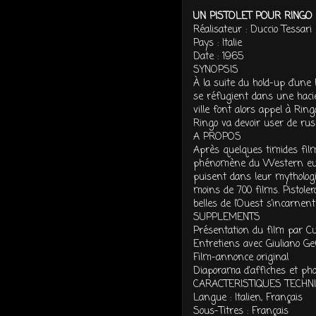
UN PISTOLET POUR RINGO
Réalisateur : Duccio Tessari
Pays : Italie
Date : 1965
SYNOPSIS
À la suite du hold-up d’un
se réfugient dans une hacie
ville font alors appel à Rin
Ringo va devoir user de ru
A PROPOS
Après quelques timides fil
phénomène du Western euro
puisent dans leur mythologie
moins de 700 films. Pistolero
belles de l’Ouest s’incarne
SUPPLEMENTS
Présentation du film par Cu
Entretiens avec Giuliano G
Film-annonce original
Diaporama d'affiches et pho
CARACTERISTIQUES TECHN
Langue : Italien, Français
Sous-Titres : Français