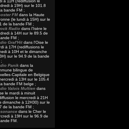
di à 11H (rediffusion le
dredi à 19H) sur le 101.8
la bande FM ;
oster FM
dans la Haute
onne (le lundi à 15H) sur le
1 de la bande FM ;
rock Radio
dans l'Isère le
dredi à 14H sur le 89.5 de
bande FM ;
dio Graf'Hit
dans l'Oise le
di à 17H (rediffusions le
edi à 10H et le dimanche
3H) sur le 94.9 de la bande
;
dio Panik
dans la
mune bilingue de
xelles-Capitale en Belgique
mercredi à 13H sur le 105.4
la bande FM belge ;
dio Valois Multien
dans
ise le mardi à minuit
diffusion le mercredi à 21H
le dimanche à 12H30) sur le
7 de la bande FM ;
ésonance
dans le Cher le
credi à 19H sur le 96.9 de
bande FM.