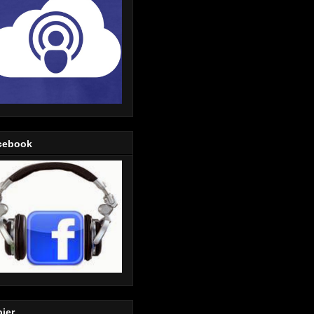
cebook
ier