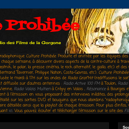
e Prohibée
adio des Films de la Gorgone
n radiophonique
Culture Prohibée
. Produite et animée par les équipes de
e, chaque semaine, à découvrir divers aspects de la contre-culture à tra
ik, le polar, la presse cinéma, le rock alternatif, le giallo, etc.) et d
Bertrand Tavernier, Philippe Nahon, Costa-Gavras, etc.).
Culture Prohibée
usée le mardi à 17H sur les ondes de
Radio Graf'Hit
(rediffusions le sa
t diffusée sur d'autres antennes :
Radio Active 100 FM
à Toulon,
Radio 
Vienne,
Radio Valois Multien
à Crépy en Valois ,
Résonance
à Bourges 
nt à l'émission en vous proposant des interviews inédites, des prolong
étaillé sur les sorties DVD et bouquins que nous abordons "radiophoniqu
ire détaillée ainsi que la playlist de chaque émission. Pour plus d'infos
quant
ici
.
Vous pouvez écouter et télécharger l'émission sur le site des
Fi
So