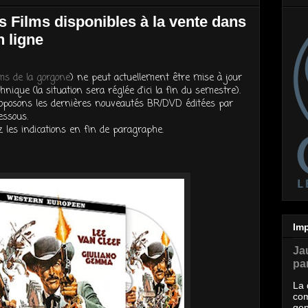
 Films disponibles à la vente dans
n ligne
lms de la gorgone
) ne peut actuellement être mise à jour
nique (la situation sera réglée d'ici la fin du semestre).
roposons les dernières nouveautés BR/DVD éditées par
essous.
z les indications en fin de paragraphe.
Imp
Ja
par
La 
com
gen