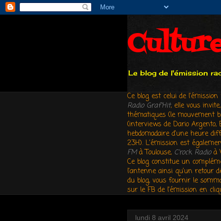
Cultur
Le blog de l'émission r
Ce blog est celui de l'émissio
Radio Graf'Hit
,
elle vous invit
thématiques (le mouvement beatn
(interviews de Dario Argento, 
hebdomadaire d'une heure diff
23H). L'émission est égalemen
FM
à Toulouse,
C'rock Radio
à 
Ce blog constitue un compléme
l'antenne ainsi qu'un retour d
du blog, vous fournir le somma
sur le FB de l'émission en cli
lundi 8 avril 2024