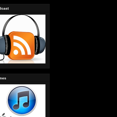
dcast
unes