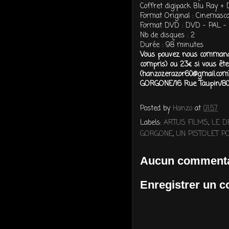
Coffret digipack Blu Ray +
Format Original : Cinemasc
Format DVD : DVD - PAL - 
Nb de disques : 2
Durée : 98 minutes
Vous pouvez nous commande
compris) ou 23€ si vous êt
(hanzozerazor60@gmail.com)
GORGONE/16 Rue Taupin/8
Posted by
Hanzo
at
01:57
Labels:
ARTUS FILMS
,
LE D
GORGONE
,
UN PISTOLET P
Aucun commenta
Enregistrer un 