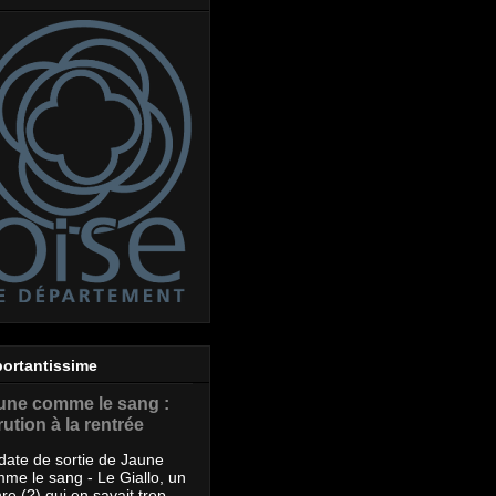
ortantissime
une comme le sang :
ution à la rentrée
date de sortie de Jaune
me le sang - Le Giallo, un
re (?) qui en savait trop -