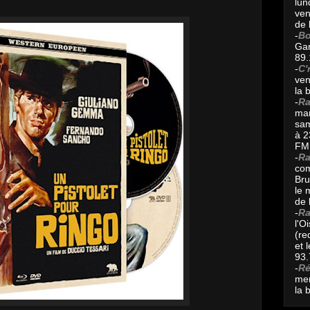
lun
ven
de 
-
Bo
Gar
89.
-
C'
ven
la 
-
Ra
mar
sam
à 2
FM 
-
Ra
com
Bru
le 
de 
-
Ra
l'O
(re
et 
93.
-
R
mer
la 