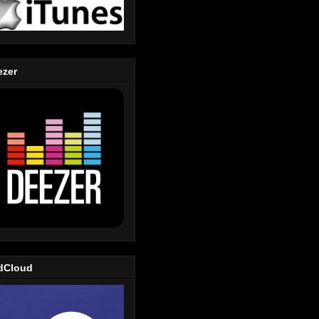
ezer
dCloud