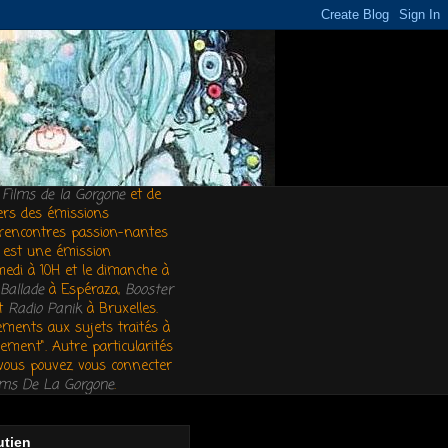
s
Films de la Gorgone
et de
vers des émissions
es rencontres passion-nantes
est une émission
medi à 10H et le dimanche à
Ballade
à Espéraza,
Booster
et
Radio Panik
à Bruxelles.
ements aux sujets traités à
ement". Autre particularités
, vous pouvez vous connecter
lms De La Gorgone
.
utien