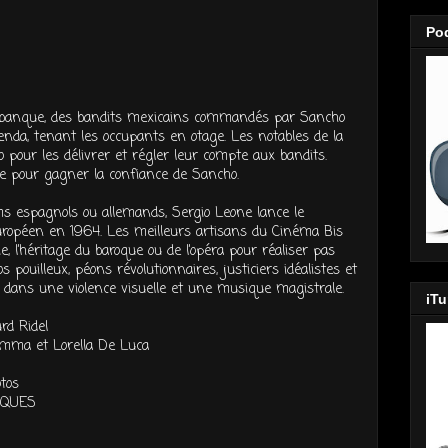
Po
e banque, des bandits mexicains commandés par Sancho
nda, tenant les occupants en otage. Les notables de la
go pour les délivrer et régler leur compte aux bandits.
se pour gagner la confiance de Sancho.
ms espagnols ou allemands, Sergio Leone lance le
péen en 1964. Les meilleurs artisans du Cinéma Bis
, l’héritage du baroque ou de l’opéra pour réaliser pas
s pouilleux, péons révolutionnaires, justiciers idéalistes et
nt dans une violence visuelle et une musique magistrale.
iT
rd Ridel
emma et Lorella De Luca
tos
IQUES