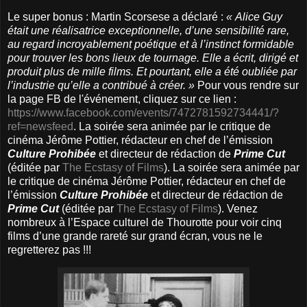
Le super bonus : Martin Scorsese a déclaré :
« Alice Guy
était une réalisatrice exceptionnelle, d’une sensibilité rare,
au regard incroyablement poétique et à l’instinct formidable
pour trouver les bons lieux de tournage. Elle a écrit, dirigé et
produit plus de mille films. Et pourtant, elle a été oubliée par
l’industrie qu’elle a contribué à créer. »
Pour vous rendre sur
la page FB de l'événement, cliquez sur ce lien :
https://www.facebook.com/events/7472781592734441/?
ref=newsfeed
. La soirée sera animée par le critique de
cinéma Jérôme Pottier, rédacteur en chef de l’émission
Culture Prohibée
et directeur de rédaction de
Prime Cut
(éditée par
The Ecstasy of Films
). La soirée sera animée par
le critique de cinéma Jérôme Pottier, rédacteur en chef de
l’émission
Culture Prohibée
et directeur de rédaction de
Prime Cut
(éditée par
The Ecstasy of Films
). Venez
nombreux à l’Espace culturel de Thourotte pour voir cinq
films d’une grande rareté sur grand écran, vous ne le
regretterez pas !!!