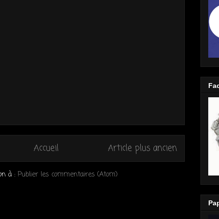
Fa
Accueil
Article plus ancien
ion à :
Publier les commentaires (Atom)
Pap