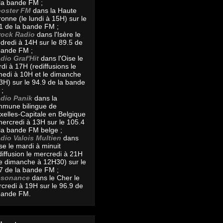
la bande FM ;
oster FM
dans la Haute
onne (le lundi à 15H) sur le
1 de la bande FM ;
rock Radio
dans l'Isère le
dredi à 14H sur le 89.5 de
bande FM ;
dio Graf'Hit
dans l'Oise le
di à 17H (rediffusions le
edi à 10H et le dimanche
3H) sur le 94.9 de la bande
;
dio Panik
dans la
mune bilingue de
xelles-Capitale en Belgique
mercredi à 13H sur le 105.4
la bande FM belge ;
dio Valois Multien
dans
ise le mardi à minuit
diffusion le mercredi à 21H
le dimanche à 12H30) sur le
7 de la bande FM ;
ésonance
dans le Cher le
credi à 19H sur le 96.9 de
bande FM.