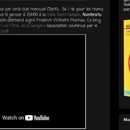
Vol
e son ciné-club mensuel (Tarifs : 5€ / 4€ pour les moins
par
ce 9 janvier à 20H00 à la
Salle Saint-Gobain
,
Nosferatu
niste allemand signé Friedrich Wilhelm Murnau. Ce long-
ar
Les Films de la Gorgone
(association soutenue par le
Oise
).
Ma