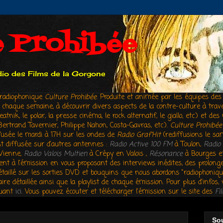
e Prohibée
adio des Films de la Gorgone
n radiophonique
Culture Prohibée
. Produite et animée par les équipes de
e, chaque semaine, à découvrir divers aspects de la contre-culture à tra
ik, le polar, la presse cinéma, le rock alternatif, le giallo, etc.) et d
Bertrand Tavernier, Philippe Nahon, Costa-Gavras, etc.).
Culture Prohibée
usée le mardi à 17H sur les ondes de
Radio Graf'Hit
(rediffusions le sa
t diffusée sur d'autres antennes :
Radio Active 100 FM
à Toulon,
Radio 
Vienne,
Radio Valois Multien
à Crépy en Valois ,
Résonance
à Bourges 
nt à l'émission en vous proposant des interviews inédites, des prolong
étaillé sur les sorties DVD et bouquins que nous abordons "radiophoniqu
ire détaillée ainsi que la playlist de chaque émission. Pour plus d'infos
quant
ici
.
Vous pouvez écouter et télécharger l'émission sur le site des
Fi
So