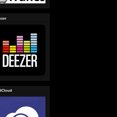
ezer
dCloud