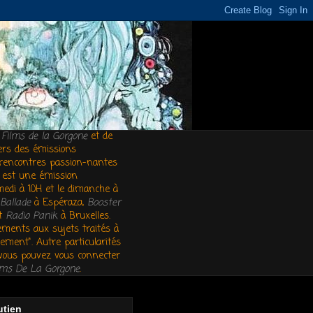
s
Films de la Gorgone
et de
vers des émissions
es rencontres passion-nantes
est une émission
medi à 10H et le dimanche à
Ballade
à Espéraza,
Booster
et
Radio Panik
à Bruxelles.
ements aux sujets traités à
ement". Autre particularités
, vous pouvez vous connecter
lms De La Gorgone
.
utien