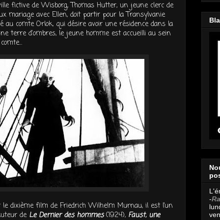
ville fictive de Wisborg, Thomas Hutter, un jeune clerc de
ux mariage avec Ellen, doit partir pour la Transylvanie
Bl
é au comte Orlok, qui désire avoir une résidence dans la
une terre d'ombres, le jeune homme est accueilli au sein
comte...
Nou
pos
L'é
-
Ra
 le dixième film de Friedrich Wilhelm Murnau, il est l’un
lun
’auteur de
Le Dernier des hommes
(1924),
Faust, une
ven