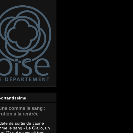
ortantissime
une comme le sang :
ution à la rentrée
date de sortie de Jaune
me le sang - Le Giallo, un
re (?) qui en savait trop -