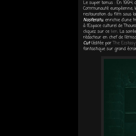
Le super bonus : En 1994, d
Communauté européenne, la
restauration du film sous l
Nosferatu
, enrichie d'une t
à l’Espace culturel de Thou
cliquez sur ce
lien
. La soir
rédacteur en chef de l’émi
Cut
(éditée par
The Ecstasy
fantastique sur grand écran