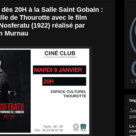
 dès 20H à la Salle Saint Gobain :
ille de Thourotte avec le film
Nosferatu (1922) réalisé par
lm Murnau
Imp
Ja
par
La 
com
gen