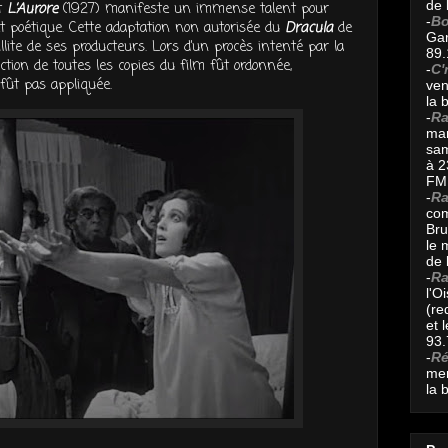
de 
t
L’Aurore
(1927) manifeste un immense talent pour
-
Bo
et poétique. Cette adaptation non autorisée du
Dracula
de
Gar
lite de ses producteurs. Lors d’un procès intenté par la
89.
uction de toutes les copies du film fût ordonnée,
-
C'
fût pas appliquée.
ven
la 
-
Ra
mar
sam
à 2
FM 
-
Ra
com
Bru
le 
de 
-
Ra
l'O
(re
et 
93.
-
R
mer
la 