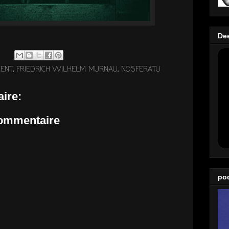
De
ENT
,
FRIEDRICH WILHELM MURNAU
,
NOSFERATU
ire:
commentaire
po