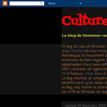
Cultur
Le blog de l'émission r
Ce blog est celui de l'émissio
Radio Graf'Hit
,
elle vous invit
thématiques (le mouvement beatn
(interviews de Dario Argento, 
hebdomadaire d'une heure diff
23H). L'émission est égalemen
FM
à Toulouse,
C'rock Radio
à 
Ce blog constitue un compléme
l'antenne ainsi qu'un retour d
du blog, vous fournir le somma
sur le FB de l'émission en cli
samedi 16 décembre 2023