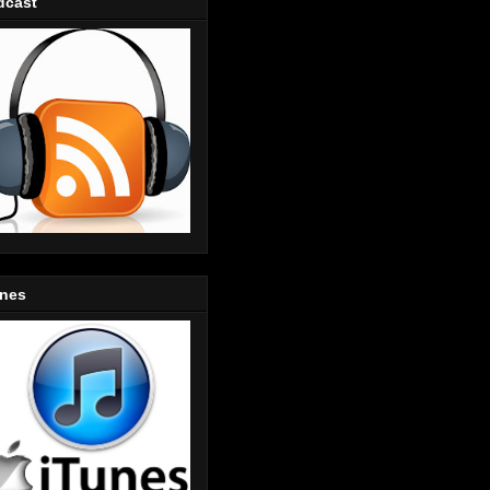
dcast
unes