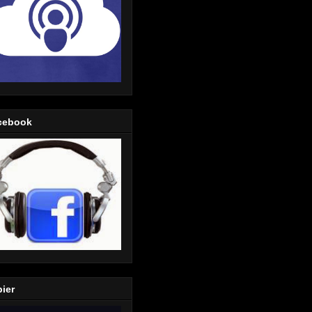
cebook
ier